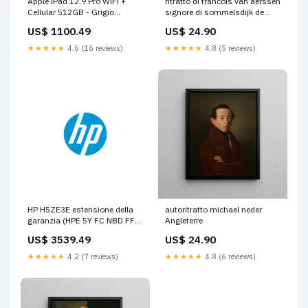
Apple iPad 12.9 Pro WiFi +
ritratto di francois van aerssen
Cellular 512GB - Grigio
signore di sommelsdijk de
Siderale (Apple 12.9-inch iPad
plaat e spijk michiel jansz van
US$ 1100.49
US$ 24.90
Pro Wi-Fi + Cellular - 6^
mierevelt Basse-Autriche
generazione - tablet - 512 GB -
★★★★★
4.6 (16 reviews)
★★★★★
4.8 (5 reviews)
12.9 IPS [2732 x 2048] - 3G,
4G, 5G - grigio spazio) 0-1-5-
6-10-JBOD
HP H5ZE3E estensione della
autoritratto michael neder
garanzia (HPE 5Y FC NBD FF
Angleterre
5950 4-slot Switch SVC) 1-23-
US$ 3539.49
US$ 24.90
kg
★★★★★
4.2 (7 reviews)
★★★★★
4.8 (6 reviews)