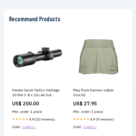
Recommand Products
Hawke Sport Optics Vantage
Play Rock Damen-salbei
30 WA 1-8 x 24 L4A Dot
Size:XS
Reticle Waterproof Riflescope
US$ 200.00
US$ 27.95
weather-resistant storage
Min. order: 1 piece
Min. order: 1 piece
★★★★★
4.9 (20 reviews)
★★★★★
4.9 (9 reviews)
Sold :
Login>>
Sold :
Login>>