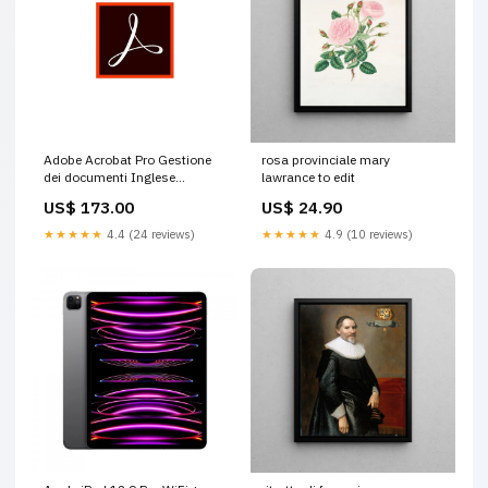
Adobe Acrobat Pro Gestione
rosa provinciale mary
dei documenti Inglese
lawrance to edit
(ACROBAT PRO ENT VIP COM
US$ 173.00
US$ 24.90
- RNW 1Y L12) 194850587276
★★★★★
4.4 (24 reviews)
★★★★★
4.9 (10 reviews)