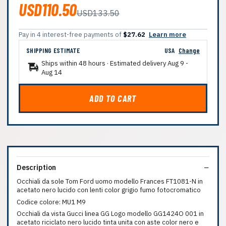
USD110.50
USD133.50
Pay in 4 interest-free payments of
$27.62
Learn more
SHIPPING ESTIMATE
USA
Change
Ships within 48 hours · Estimated delivery
Aug 9
-
Aug 14
ADD TO CART
Description
Occhiali da sole Tom Ford uomo modello Frances FT1081-N in
acetato nero lucido con lenti color grigio fumo fotocromatico
Codice colore: MU1 M9
Occhiali da vista Gucci linea GG Logo modello GG1424O 001 in
acetato riciclato nero lucido tinta unita con aste color nero e