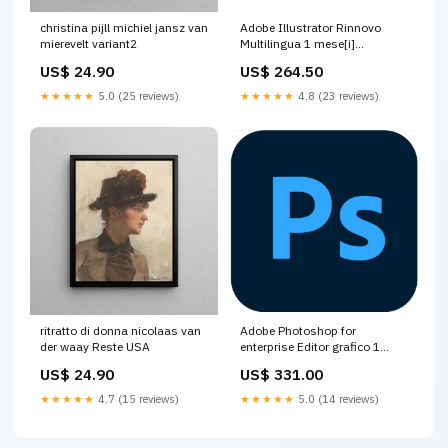
christina pijll michiel jansz van
Adobe Illustrator Rinnovo
mierevelt variant2
Multilingua 1 mese[i]
(ILLUSTRATOR PRO VIP COM
US$ 24.90
US$ 264.50
- RNW OLD3YC 1U 1Y L14) 35-
1-cm
★★★★★
5.0 (25 reviews)
★★★★★
4.8 (23 reviews)
ritratto di donna nicolaas van
Adobe Photoshop for
der waay Reste USA
enterprise Editor grafico 1
licenza/e 1 anno/i
US$ 24.90
US$ 331.00
(PHOTOSHOP ENT VIP GOV -
NEW 1Y L1) 16000-Mbit/s
★★★★★
4.7 (15 reviews)
★★★★★
5.0 (14 reviews)