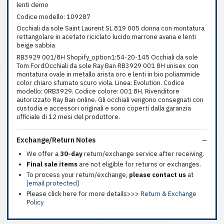
lenti demo
Codice modello: 109287
Occhiali da sole Saint Laurent SL 819 005 donna con montatura
rettangolare in acetato riciclato lucido marrone avana e lenti
beige sabbia
RB3929 001/8H Shopify_option1:54-20-145 Occhiali da sole
Tom FordOcchiali da sole Ray Ban RB3929 001 8H unisex con
montatura ovale in metallo arista oro e lenti in bio poliammide
color chiaro sfumato scuro viola. Linea: Evolution. Codice
modello: 0RB3929. Codice colore: 001 8H. Rivenditore
autorizzato Ray Ban online. Gli occhiali vengono consegnati con
custodia e accessori originali e sono coperti dalla garanzia
ufficiale di 12 mesi del produttore.
Exchange/Return Notes
We offer a
30-day
return/exchange service after receiving.
Final sale items
are not eligible for returns or exchanges.
To process your return/exchange,
please contact us
at
[email protected]
Please click here for more details>>>
Return & Exchange
Policy