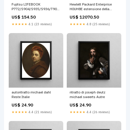
Fujitsu LIFEBOOK
Hewlett Packard Enterprise
P772/S904/S935/S936/T902/T904/T935/T936/T937/U772/U904,
H0UH8E estensione della
5y (5YR ON-SITE WARRANTY
garanzia (HPE Foundation
US$ 154.50
US$ 12070.50
UPG FOR - LIFEBOOK U93X
Care 24x7 Service - Contratto
MODEL UK MAINLAND) 21-6-
di assistenza esteso - parti e
★★★★★
4.1 (23 reviews)
★★★★★
4.8 (25 reviews)
cm
manodopera - 5 anni - on-site
- 24x7 - tempo di risposta: 4 h
- per P/N: BB933D) LED-RGB
autoritratto michael dahl
ritratto di joseph deutz
Reste Italie
michael sweerts Autre
US$ 24.90
US$ 24.90
★★★★★
4.4 (21 reviews)
★★★★★
4.4 (26 reviews)