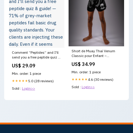
Short de Muay Thaï Venum
Comment “Peptides” and I'll
Classic pour Enfant –
send you a free peptide quiz &
Noir/Blanc gslink-
guide! — 71% of grey-market
US$ 34.99
US$ 29.09
VENUMCUSTOM-1392
peptides fail basic drug
quality standards. Your clients
Min. order: 1 piece
Min. order: 1 piece
are injecting these daily. Even
★★★★★
4.6 (30 reviews)
if it seems
★★★★★
5.0 (28 reviews)
Sold :
Login>>
Sold :
Login>>