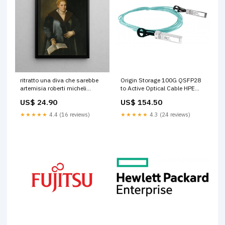
ritratto una diva che sarebbe
Origin Storage 100G QSFP28
artemisia roberti micheli
to Active Optical Cable HPE
parrasio Munich
X2A0 Compatible- 20M
US$ 24.90
US$ 154.50
modulo del ricetrasmettitore di
rete Fibra ottica 100 Mbit/s
★★★★★
4.4 (16 reviews)
★★★★★
4.3 (24 reviews)
(Origin 100G QSFP28 to
QSFP28 Active Optical Cable
HPE X2A0 Compatible- 20M
[3-4 day lead time]) Pavilion-
14