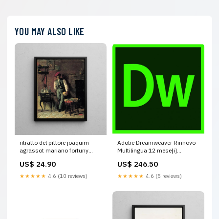
YOU MAY ALSO LIKE
ritratto del pittore joaquim
Adobe Dreamweaver Rinnovo
agrassot mariano fortuny
Multilingua 12 mese[i]
marsal Panoramique
(DREAMWEAVER ENT VIP
US$ 24.90
US$ 246.50
COM - RNW OLD3YC 1U 1Y
L13) Laser-cartridge
★★★★★
4.6 (10 reviews)
★★★★★
4.6 (5 reviews)